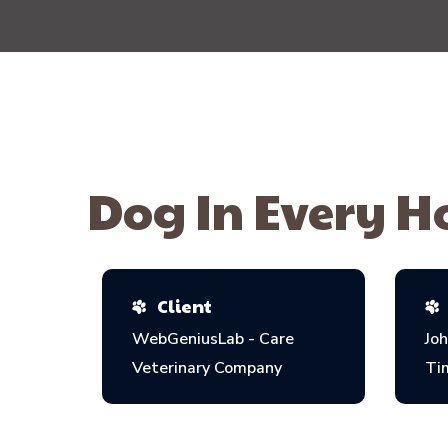
Dog In Every H
Client
WebGeniusLab - Care
Joh
Veterinary Company
Ti