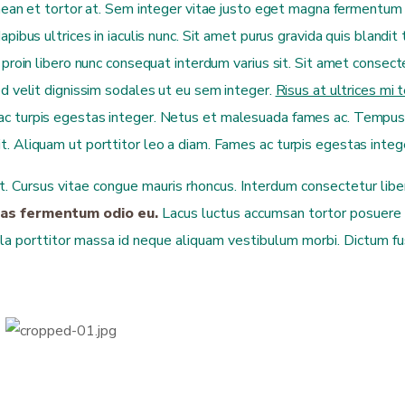
enean et tortor at. Sem integer vitae justo eget magna fermentum 
apibus ultrices in iaculis nunc. Sit amet purus gravida quis blandit
roin libero nunc consequat interdum varius sit. Sit amet consectetur
ed velit dignissim sodales ut eu sem integer.
Risus at ultrices mi
 turpis egestas integer. Netus et malesuada fames ac. Tempus ia
. Aliquam ut porttitor leo a diam. Fames ac turpis egestas integ
t. Cursus vitae congue mauris rhoncus. Interdum consectetur liber
cras fermentum odio eu.
Lacus luctus accumsan tortor posuere a
la porttitor massa id neque aliquam vestibulum morbi. Dictum fusc