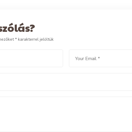
szólás?
 mezőket
*
karakterrel jelöltük