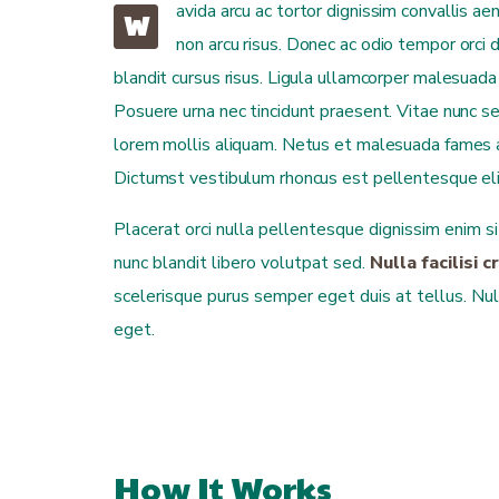
avida arcu ac tortor dignissim convallis a
W
non arcu risus. Donec ac odio tempor orci d
blandit cursus risus. Ligula ullamcorper malesuada p
Posuere urna nec tincidunt praesent. Vitae nunc s
lorem mollis aliquam. Netus et malesuada fames ac
Dictumst vestibulum rhoncus est pellentesque elit
Placerat orci nulla pellentesque dignissim enim si
nunc blandit libero volutpat sed.
Nulla facilisi 
scelerisque purus semper eget duis at tellus. Nul
eget.
How It Works