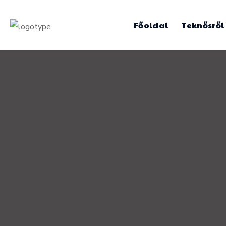
Főoldal
Teknősről