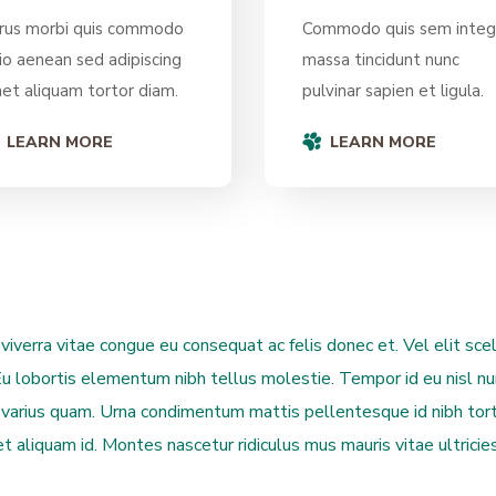
rus morbi quis commodo
Commodo quis sem integ
io aenean sed adipiscing
massa tincidunt nunc
et aliquam tortor diam.
pulvinar sapien et ligula.
LEARN MORE
LEARN MORE
verra vitae congue eu consequat ac felis donec et. Vel elit sce
 Eu lobortis elementum nibh tellus molestie. Tempor id eu nisl 
is varius quam. Urna condimentum mattis pellentesque id nibh to
t aliquam id. Montes nascetur ridiculus mus mauris vitae ultricie