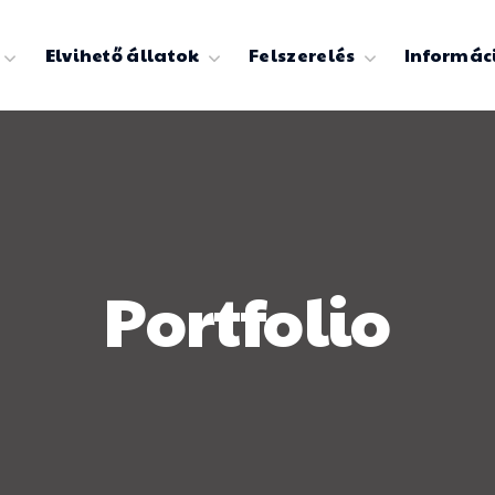
Elvihető állatok
Felszerelés
Informác
Portfolio