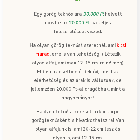
Egy görög teknős ára
30.000 Ft
helyett
most csak
20.000 Ft
ha teljes
felszereléssel viszed.
Ha olyan görög teknőst szeretnél, ami
kicsi
marad
, erre is van lehetőség! ( Létezik
olyan alfaj, ami max 12-15 cm-re nő meg)
Ebben az esetben érdeklődj, mert az
elérhetőség és az árak is változóak, de
jellemzően 20.000 Ft-al drágábbak, mint a
hagyományos!
Ha ilyen teknőst keresel, akkor törpe
görögteknősként is hivatkozhatsz rá! Van
olyan alfajunk is, ami 20-22 cm lesz és
olyan is, ami 12-15 cm.