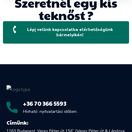
Szeretnél egy kis
teknőst ?
Lépj velünk kapcsolatba elérhetőségünk
bármelyikén!
+36 70 366 5593
Hívható: nyitvatartási időben.
Címünk:
1163 Budapest, Veres Péter út 15/C (Veres Péter út & Lándzsa