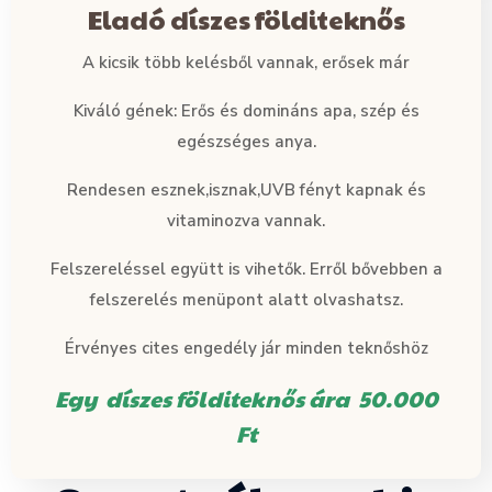
Eladó díszes földiteknős
A kicsik több kelésből vannak, erősek már
Kiváló gének: Erős és domináns apa, szép és
egészséges anya.
Rendesen esznek,isznak,UVB fényt kapnak és
vitaminozva vannak.
Felszereléssel együtt is vihetők. Erről bővebben a
felszerelés menüpont alatt olvashatsz.
Érvényes cites engedély jár minden teknőshöz
Egy díszes földiteknős ára 50.000
Ft