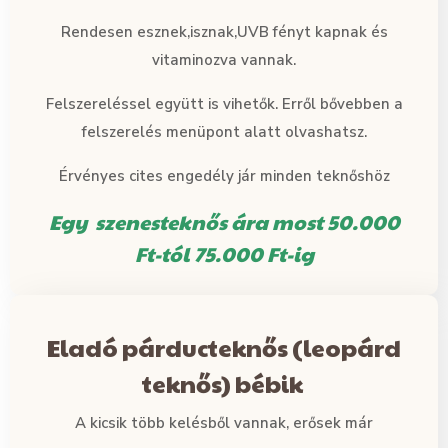
Rendesen esznek,isznak,UVB fényt kapnak és
vitaminozva vannak.
Felszereléssel együtt is vihetők. Erről bővebben a
felszerelés menüpont alatt olvashatsz.
Érvényes cites engedély jár minden teknőshöz
Egy szenesteknős ára most 50.000
Ft-tól 75.000 Ft-ig
Eladó párducteknős (leopárd
teknős) bébik
A kicsik több kelésből vannak, erősek már