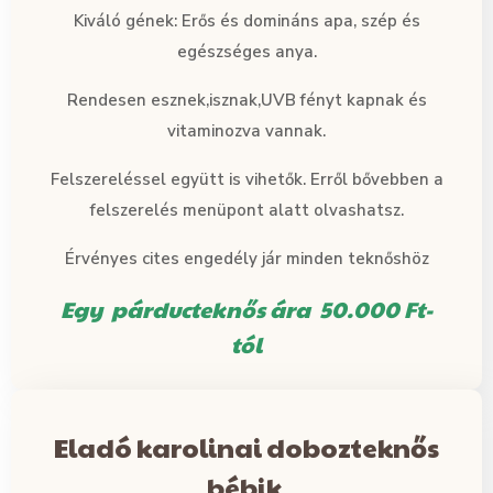
Kiváló gének: Erős és domináns apa, szép és
egészséges anya.
Rendesen esznek,isznak,UVB fényt kapnak és
vitaminozva vannak.
Felszereléssel együtt is vihetők. Erről bővebben a
felszerelés menüpont alatt olvashatsz.
Érvényes cites engedély jár minden teknőshöz
Egy párducteknős ára 50.000 Ft-
tól
Eladó karolinai dobozteknős
bébik