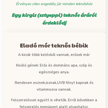
Érvényes cites engedély jár minden teknőshöz
Egy kirgiz (sztyeppi) teknős áráról
érdeklődj
Eladó mór teknős bébik
A kicsik több kelésből vannak, erősek már
Kiváló gének: Erős és domináns apa, szép és
egészséges anya.
Rendesen esznek,isznak,UVB fényt kapnak és
vitaminozva vannak.
Felszereléssel együtt is vihetők. Erről bővebben a
felszerelés menüpont alatt olvashatsz.