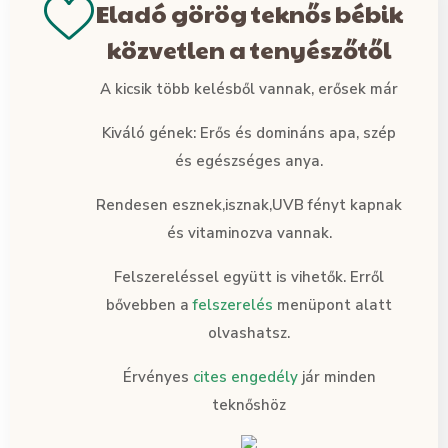
Eladó görög teknős bébik
közvetlen a tenyészőtől
A kicsik több kelésből vannak, erősek már
Kiváló gének: Erős és domináns apa, szép
és egészséges anya.
Rendesen esznek,isznak,UVB fényt kapnak
és vitaminozva vannak.
Felszereléssel együtt is vihetők. Erről
bővebben a
felszerelés
menüpont alatt
olvashatsz.
Érvényes
cites engedély
jár minden
teknőshöz