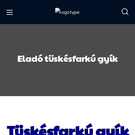
Eladó tüskésfarkú gyík
Tüskésfarkú gyík