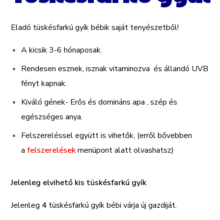
Eladó tüskésfarkú gyík bébik saját tenyészetből!
A kicsik 3-6 hónaposak.
Rendesen esznek, isznak vitaminozva és állandó UVB
fényt kapnak.
Kiváló gének- Erős és domináns apa , szép és
egészséges anya.
Felszereléssel együtt is vihetők, (erről bővebben
a
felszerelések
menüpont alatt olvashatsz)
Jelenleg elvihető kis tüskésfarkú gyík
Jelenleg
4
tüskésfarkú
gyík bébi várja új gazdiját.